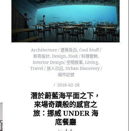
Architecture / 建築告白
,
Cool Stuff /
新奇設計
,
Design
,
Food / 料理嘗鮮
,
Interior Design/ 空間敘事
,
Living
,
Travel / 旅人日記
,
Urban Discovery /
城市記號
2018-02-28
潛於蔚藍海平面之下，
來場奇蹟般的感官之
旅：挪威 UNDER 海
底餐廳