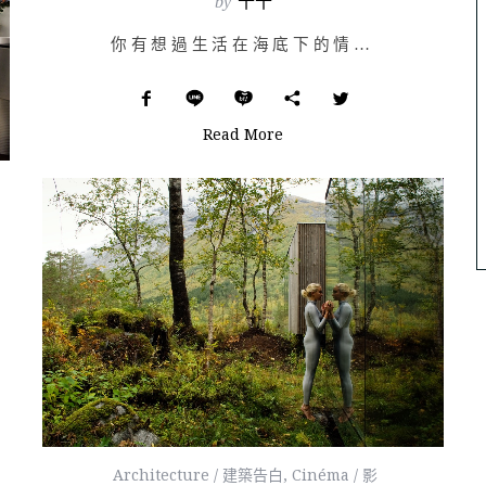
by
十十
你有想過生活在海底下的情景嗎？在挪威海岸線最北端的 Båly 村，出現了世界最大的水下餐廳——Und…
Read More
Architecture / 建築告白
,
Cinéma / 影