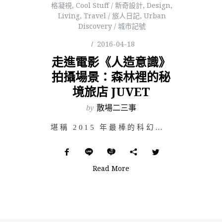
格凝視
,
Cool Stuff / 新奇設計
,
Design
,
Living
,
Travel / 旅人日記
,
Urban
Discovery / 城市記號
2016-04-18
走進電影《人造意識》
拍攝場景：森林裡的秘
境旅店 JUVET
by
散場二三事
堪稱 2015 年最棒的科幻驚悚電影《人造意識》（Ex Machina），作為《28 天毀滅倒數》（…
Read More