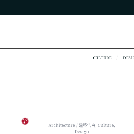
CULTURE
DESI
Architecture / 建築告白
,
Culture
,
Design