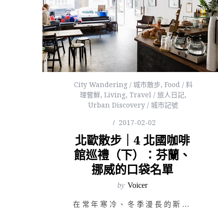
City Wandering / 城市散步
,
Food / 料
理嘗鮮
,
Living
,
Travel / 旅人日記
,
Urban Discovery / 城市記號
2017-02-02
北歐散步｜4 北國咖啡
館巡禮（下）：芬蘭、
挪威的口袋名單
by
Voicer
在常年寒冷、冬季漫長的斯堪地那維亞半島，每年每人平均要喝 1000 杯以上的咖啡。每天，從早餐佐麥片…