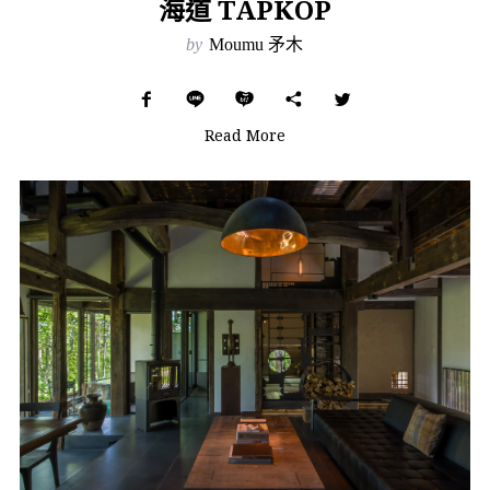
海道 TAPKOP
by
Moumu 矛木
Read More