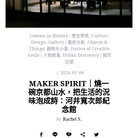
Comma in History / 歷史聚焦
,
Culture
,
Design
,
Gallery / 藝術光影
,
Objects &
Things/ 器物大小事
,
Stories of Creative
Souls / 人物故事
,
Urban Discovery / 城市
記號
2026-01-08
MAKER SPIRIT｜燒一
碗京都山水，把生活的況
味泡成詩：河井寬次郎紀
念館
by
Rachel S.