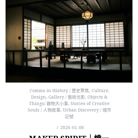
Comma in History / 歷史聚焦
,
Culture
,
Design
,
Gallery / 藝術光影
,
Objects &
Things/ 器物大小事
,
Stories of Creative
Souls / 人物故事
,
Urban Discovery / 城市
記號
2026-01-08