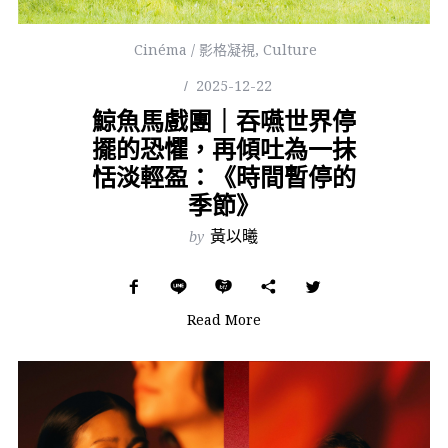
Cinéma / 影格凝視
,
Culture
2025-12-22
鯨魚馬戲團｜吞嚥世界停
擺的恐懼，再傾吐為一抹
恬淡輕盈：《時間暫停的
季節》
by
黃以曦
Read More