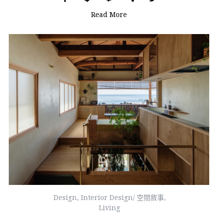
Read More
Design
,
Interior Design/ 空間敘事
,
Living