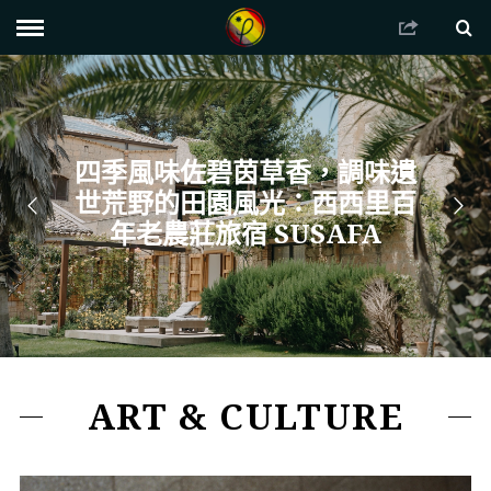
以田野為畫布，繪上花草色
澤：18 世紀老穀倉裡的田園
詩，ELBERTA BARN 旅宿
ART & CULTURE