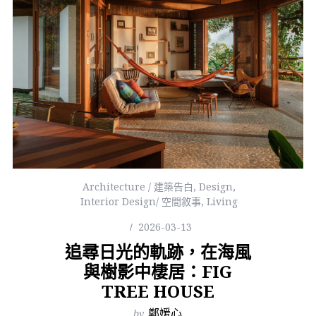
Architecture / 建築告白
,
Design
,
Interior Design/ 空間敘事
,
Living
2026-03-13
追尋日光的軌跡，在海風
與樹影中棲居：FIG
TREE HOUSE
by
鄭媛心