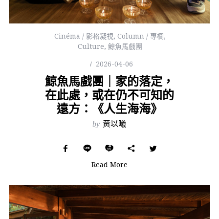
Cinéma / 影格凝視
,
Column / 專欄
,
Culture
,
鯨魚馬戲團
2026-04-06
鯨魚馬戲團｜家的落定，
在此處，或在仍不可知的
遠方：《人生海海》
by
黃以曦
Read More