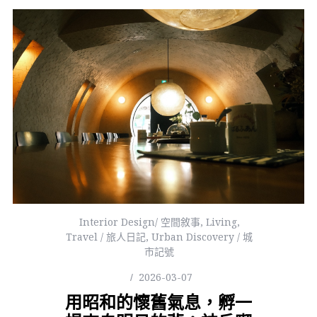
Interior Design/ 空間敘事
,
Living
,
Travel / 旅人日記
,
Urban Discovery / 城
市記號
2026-03-07
用昭和的懷舊氣息，孵一