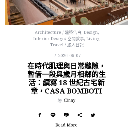
Architecture / 建築告白
,
Design
,
Interior Design/ 空間敘事
,
Living
,
Travel / 旅人日記
2026-06-07
在時代肌理與日常縫隙，
暫借一段與歲月相鄰的生
活：續寫 18 世紀古宅新
章，CASA BOMBOTI
by
Cinny
Read More