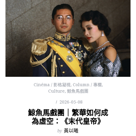
Cinéma / 影格凝視
,
Column / 專欄
,
Culture
,
鯨魚馬戲團
2026-05-08
鯨魚馬戲團｜繁華如何成
為虛空：《末代皇帝》
by
黃以曦