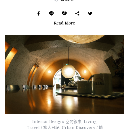
Read More
Interior Design/ 空間敘事
,
Living
,
Travel / 旅人日記
,
Urban Discovery / 城