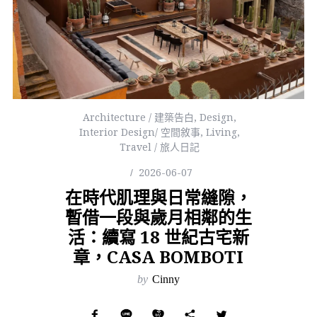
Architecture / 建築告白
,
Design
,
Interior Design/ 空間敘事
,
Living
,
Travel / 旅人日記
2026-06-07
在時代肌理與日常縫隙，
暫借一段與歲月相鄰的生
活：續寫 18 世紀古宅新
章，CASA BOMBOTI
by
Cinny