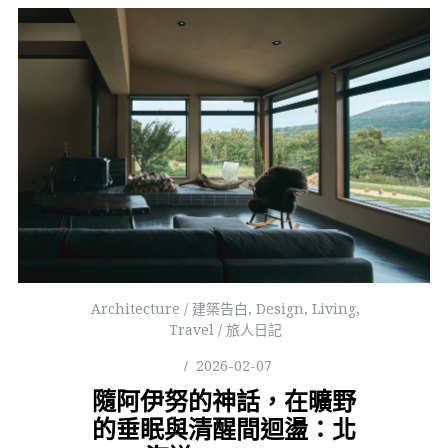
Architecture / 建築告白
,
Design
,
Living
,
Travel / 旅人日記
2026-02-07
隨阿伊努的神話，在曠野
的垂眠與清醒間迴盪：北