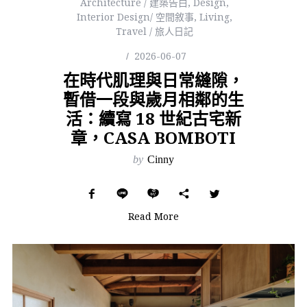
Architecture / 建築告白
,
Design
,
Interior Design/ 空間敘事
,
Living
,
Travel / 旅人日記
2026-06-07
在時代肌理與日常縫隙，
暫借一段與歲月相鄰的生
活：續寫 18 世紀古宅新
章，CASA BOMBOTI
by
Cinny
Read More