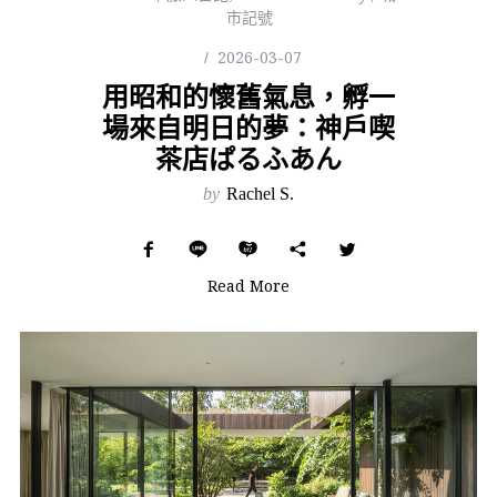
市記號
2026-03-07
用昭和的懷舊氣息，孵一
場來自明日的夢：神戶喫
茶店ぱるふあん
by
Rachel S.
Read More