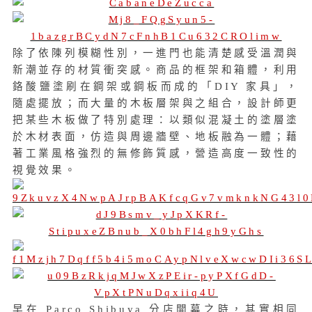
除了依陳列模糊性別，一進門也能清楚感受溫潤與
新潮並存的材質衝突感。商品的框架和箱體，利用
鉻酸鹽塗刷在鋼架或鋼板而成的「DIY 家具」，
隨處擺放；而大量的木板層架與之組合，設計師更
把某些木板做了特別處理：以類似混凝土的塗層塗
於木材表面，仿造與周邊牆壁、地板融為一體；藉
著工業風格強烈的無修飾質感，營造高度一致性的
視覺效果。
早在 Parco Shibuya 分店開幕之時，其實相同