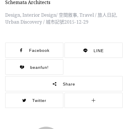
Schemata Architects
Design
,
Interior Design/ 空間敘事
,
Travel / 旅人日記
,
Urban Discovery / 城市記號
2015-12-29
Facebook
LINE
beanfun!
Share
Twitter