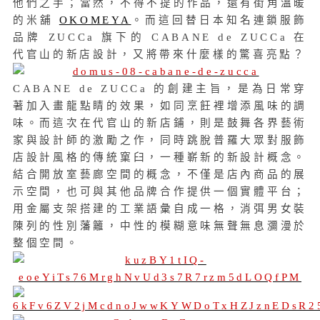
他們之手；當然，不得不提的作品，還有街角溫暖
的米舖
OKOMEYA
。而這回替日本知名連鎖服飾
品牌 ZUCCa 旗下的 CABANE de ZUCCa 在
代官山的新店設計，又將帶來什麼樣的驚喜亮點？
CABANE de ZUCCa 的創建主旨，是為日常穿
著加入畫龍點睛的效果，如同烹飪裡增添風味的調
味。而這次在代官山的新店鋪，則是鼓舞各界藝術
家與設計師的激勵之作，同時跳脫普羅大眾對服飾
店設計風格的傳統窠臼，一種嶄新的新設計概念。
結合開放室藝廊空間的概念，不僅是店內商品的展
示空間，也可與其他品牌合作提供一個實體平台；
用金屬支架搭建的工業語彙自成一格，消弭男女裝
陳列的性別藩籬，中性的模糊意味無聲無息瀰漫於
整個空間。