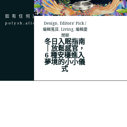
商務合作
如有任何廣告、商務合作，請 email 至
Design
,
Editors' Pick /
polysh.alice@gmail.com
編輯蒐貨
,
Living
,
編輯愛
閒聊
冬日入眠指南
｜放鬆感官，
6 種安穩進入
© 2023
THEPOLYSH.COM
夢境的小小儀
式
BACK TO TOP