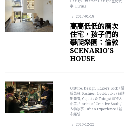
Design
,
Interior Design/ 空間敘
事
,
Living
2017-01-18
高高低低的層次
住宅，孩子們的
攀爬樂園：倫敦
SCENARIO’S
HOUSE
Culture
,
Design
,
Editors' Pick / 編
輯蒐貨
,
Fashion
,
Lookbooks / 品牌
搶先看
,
Objects & Things/ 器物大
小事
,
Stories of Creative Souls /
人物故事
,
Urban Experience / 城
市經驗
2016-12-22