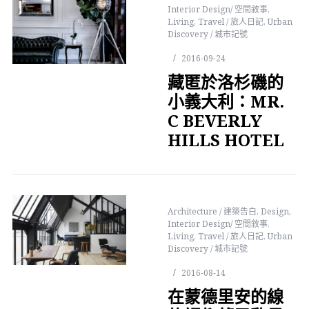
Interior Design/ 空間敘事
,
Living
,
Travel / 旅人日記
,
Urban
Discovery / 城市記號
2016-09-24
藏匿於洛杉磯的
小義大利：MR.
C BEVERLY
HILLS HOTEL
Architecture / 建築告白
,
Design
,
Interior Design/ 空間敘事
,
Living
,
Travel / 旅人日記
,
Urban
Discovery / 城市記號
2016-08-14
在蒙德里安的線