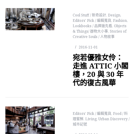
Cool Stuff / 新奇設計
,
Design
,
Editors' Pick / 編輯蒐貨
,
Fashion
,
Lookbooks / 品牌搶先看
,
Objects
& Things/ 器物大小事
,
Stories of
Creative Souls / 人物故事
2016-11-01
宛若優雅女伶：
走進 ATTIC 小閣
樓，20 與 30 年
代的復古風華
Editors' Pick / 編輯蒐貨
,
Food / 料
理嘗鮮
,
Living
,
Urban Discovery /
城市記號