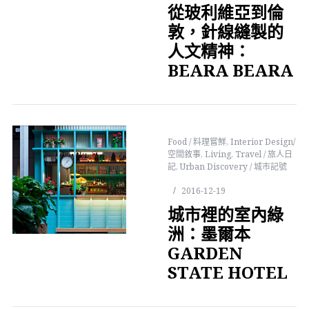
從玻利維亞到倫
敦，針線縫製的
人文精神：
BEARA BEARA
Food / 料理嘗鮮
,
Interior Design/
空間敘事
,
Living
,
Travel / 旅人日
記
,
Urban Discovery / 城市記號
2016-12-19
城市裡的室內綠
洲：墨爾本
GARDEN
STATE HOTEL