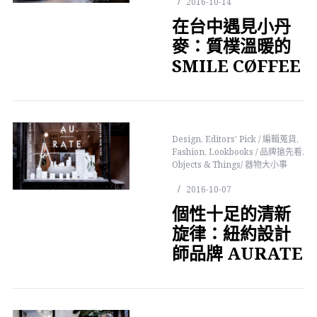
2016-10-14
在台中遇見小丹
麥：質樸溫暖的
SMILE CØFFEE
Design
,
Editors' Pick / 編輯蒐貨
,
Fashion
,
Lookbooks / 品牌搶先看
,
Objects & Things/ 器物大小事
2016-10-07
個性十足的清新
旋律：紐約設計
師品牌 AURATE