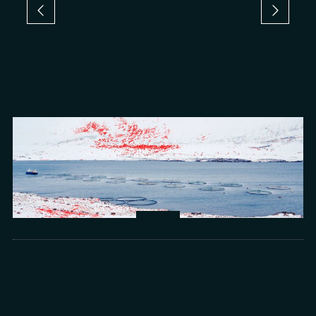
Arts
光所寫下的物理詩：攝影師王昱的鏡與窗