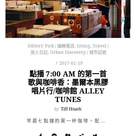
Editors' Pick / 編輯蒐貨
,
Living
,
Travel /
旅人日記
,
Urban Discovery / 城市記號
2017-01-19
點播 7:00 AM 的第一首
歌與咖啡香：墨爾本黑膠
唱片行/咖啡館 ALLEY
TUNES
by
Tiff Hsueh
早晨七點鐘的第一杯咖啡，配上從黑膠唱盤中流動出的音樂。人生苦短，怎可不把握這樣幸福滿足的時刻。 &n…