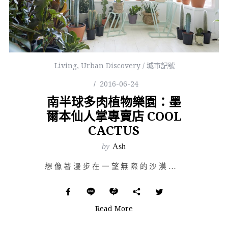
Living
,
Urban Discovery / 城市記號
2016-06-24
南半球多肉植物樂園：墨
爾本仙人掌專賣店 COOL
CACTUS
by
Ash
想像著漫步在一望無際的沙漠，無意間看見無數的仙人掌環繞聚集而成一片綠州，也許正如這個炎熱的夏天走進泳…
Read More