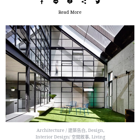
Read More
Architecture / 建築告白
,
Design
,
Interior Design/ 空間敘事
,
Living