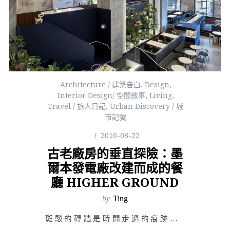
Architecture / 建築告白
,
Design
,
Interior Design/ 空間敘事
,
Living
,
Travel / 旅人日記
,
Urban Discovery / 城
市記號
2016-08-22
古老廠房的垂直探險：墨
爾本發電廠改建而成的餐
廳 HIGHER GROUND
by
Ting
斑駁的磚牆是時間走過的痕跡，高聳氣派的空間給了設計師得以伸展的舞台，平滑光亮的石材與金屬襯托出磚牆隨…