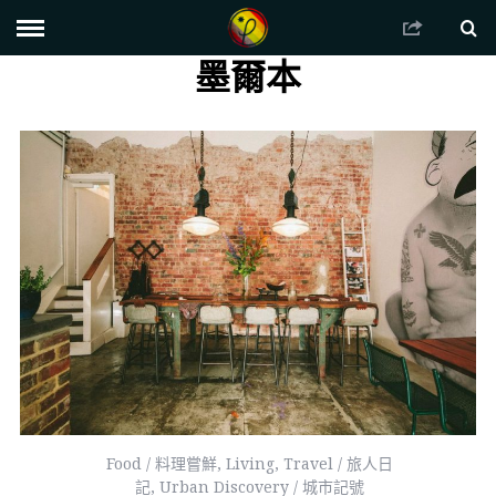
墨爾本
Food / 料理嘗鮮
,
Living
,
Travel / 旅人日
記
,
Urban Discovery / 城市記號