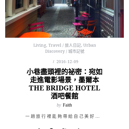
Living
,
Travel / 旅人日記
,
Urban
Discovery / 城市記號
2016-12-09
小巷盡頭裡的祕密：宛如
走進電影場景，墨爾本
THE BRIDGE HOTEL
酒吧餐館
by
Faith
一趟旅行裡能夠帶給自己美好回憶的，不只是與同行友人途中拜訪過的美景；旅途上五感感受到刺激，回到忙碌生…