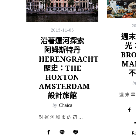
2
2015-11-03
週末
沿著運河探索
光
阿姆斯特丹
BR
HERENGRACHT
MA
歷史：THE
不
HOXTON
b
AMSTERDAM
設計旅館
by
Chaica
對運河城市的初步印象是從踏上漢堡這座城市開始的：空氣裡淡淡的鹹味、鐵鏽味及輪船的汽油味，在陣陣風中交…
R