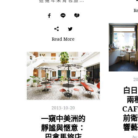
這幾年來背包旅行逐漸成為探索世界的另一種選擇，愈來愈多的學生們趁著寒暑假選擇距離較近的日本、韓國，而…
R
Read More
2
白日
兩
CAF
2015-10-20
前衛
一窺中美洲的
響藝
靜謐與愜意：
巴拿馬旅店
by