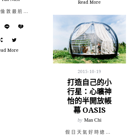
Read More
被譽為倫敦最前衛表演場地之一的 Cafe Oto，隱身於倫敦 Dalston 派對聚集地的小巷裡。一…
ead More
2015-10-19
打造自己的小
行星：心曠神
怡的半開放帳
幕 OASIS
by
Man Chi
假日天氣好時總讓人想出門野餐，甚至是挑個星空遍佈的草原，搭個帳篷在夜幕下融入大自然的魅力裡。但是在睡…