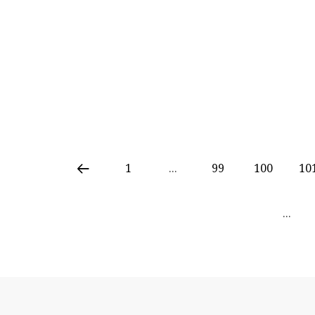
1
...
99
100
10
...