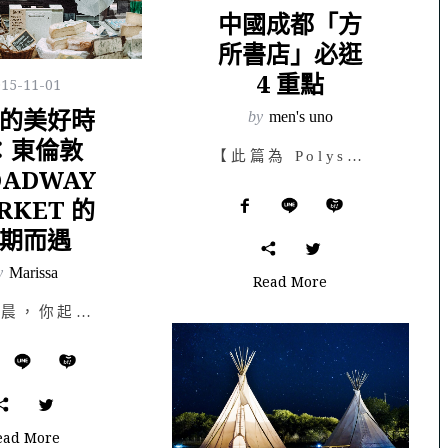
中國成都「方
所書店」必逛
4 重點
015-11-01
的美好時
by
men's uno
：東倫敦
【此篇為 Polysh x men’s uno 合作文章，原文請瀏覽 men’s uno 網站】 在…
OADWAY
RKET 的
期而遇
y
Marissa
Read More
週末早晨，你起床，沒有計劃，思索著今天該去哪裡，做些什麼事情。就只想找個地方走走、散步，讓眼睛接受事…
ead More