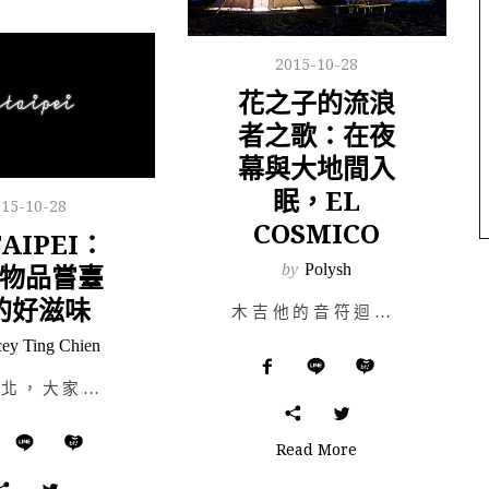
2015-10-28
花之子的流浪
者之歌：在夜
幕與大地間入
眠，EL
015-10-28
COSMICO
AIPEI：
物品嘗臺
by
Polysh
的好滋味
木吉他的音符迴盪在大地與天幕間，游牧詩人唱著民謠與印地安人的古老故事；營地帳篷外，廣闊沙丘與山脈，天…
cey Ting Chien
說到臺北，大家第一個從腦海裡浮出的念頭會是什麼？繁忙的街道？擁擠的人潮？地標 101？博物館、美術館…
Read More