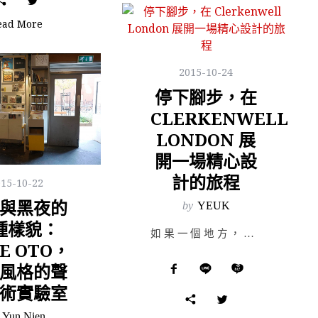
ead More
2015-10-24
停下腳步，在
CLERKENWELL
LONDON 展
開一場精心設
計的旅程
015-10-22
與黑夜的
by
YEUK
種樣貌：
如果一個地方，有著一個額外的維度，每一剎那都在變化，不停的演變，總有嶄新的東西等著我們去發掘，你會如…
E OTO，
風格的聲
術實驗室
Yun Nien