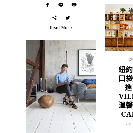
Read More
2
紐約
口袋
進
VIL
溫馨
CA
by