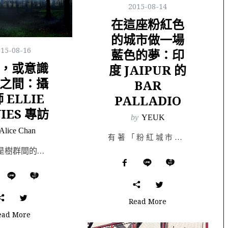
2015-08-14
在這座粉紅色
的城市做一場
015-08-16
藍色的夢：印
，或意識
度 JAIPUR 的
之間：攝
BAR
 ELLIE
PALLADIO
IES 專訪
by
YEUK
Alice Chan
有著「粉紅城市」之稱的 Jaipur，是印度 Rajasthan 的首府，來訪的第一件事便是狠狠地感…
森林，是樹群間的存在，在每寸空地與密集生長之間，在所有生命流逝與各自的分秒片刻之間...是進入它的人...
Read More
ead More