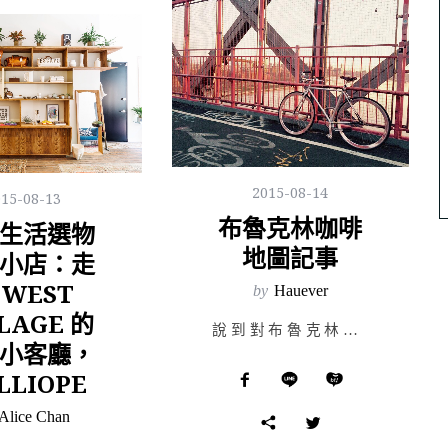
2015-08-14
015-08-13
布魯克林咖啡
生活選物
地圖記事
小店：走
 WEST
by
Hauever
LAGE 的
說到對布魯克林第一個最鮮明的印象，便是住在那裡的居民都有些許明顯的共同特質。穿著素色合身 T-shi…
小客廳，
LLIOPE
Alice Chan