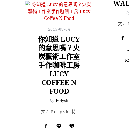
WAL
b
2015-08-04
你知道 LUCY
的意思嗎？火
炭藝術工作室
R
手作咖啡工房
LUCY
COFFEE N
FOOD
by
Polysh
文/ Polysh 特約寫手 Sophia Ch. 原位於火炭工業大廈裡…