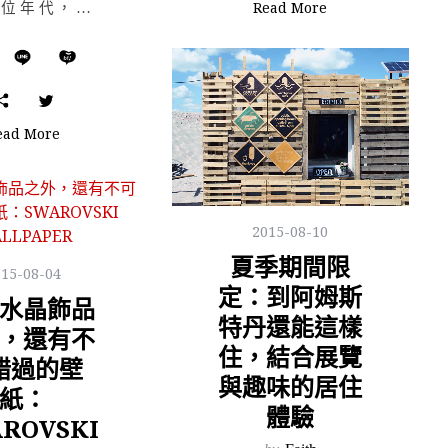
Read More
身處數位年代，網路消費與經驗逐漸成為生活習慣；每個鍵盤敲擊的瞬間，挑選與購買成了極為迅速、單調的滑鼠…
ead More
2015-08-10
夏季期間限
015-08-04
定：到阿姆斯
水晶飾品
特丹還能這樣
，還有不
住，結合展覽
錯過的壁
與趣味的居住
紙：
體驗
ROVSKI