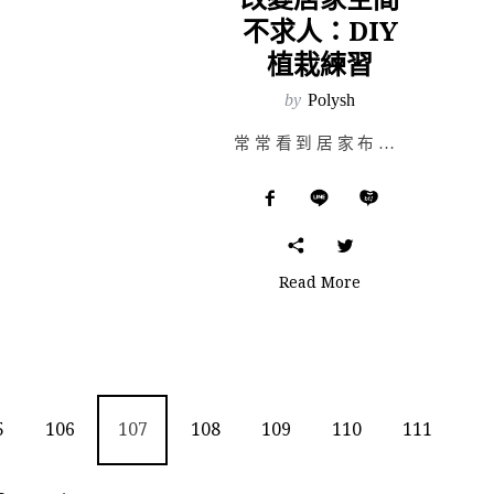
不求人：DIY
植栽練習
by
Polysh
常常看到居家布置雜誌裡的美圖，心裡總是邊讚嘆邊懊惱著為何自己的家裡總是一成不變嗎？改變居家空間其實一…
Read More
5
106
107
108
109
110
111