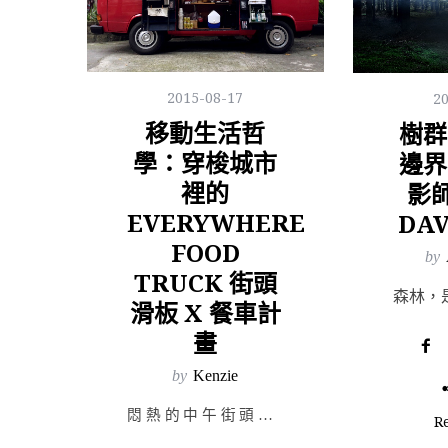
2015-08-17
2
移動生活哲
樹群
學：穿梭城市
邊界
裡的
影師
EVERYWHERE
DAV
FOOD
by
TRUCK 街頭
滑板 X 餐車計
畫
by
Kenzie
悶熱的中午街頭，瞇眼就能見空氣中的熱浪，一波一波將人潮推往各自的方向。浪潮的遠端有台車，敞開車門流竄…
R