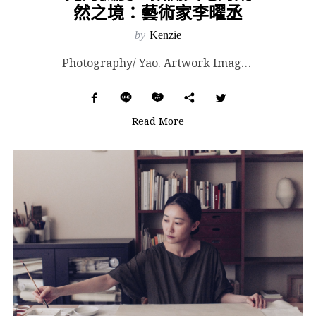
然之境：藝術家李曜丞
by
Kenzie
Photography/ Yao. Artwork Images Courtesy of 李曜丞. ...
Read More