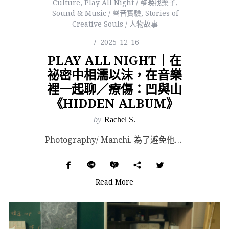
Culture
,
Play All Night / 整晚找樂子
,
Sound & Music / 聲音實驗
,
Stories of
Creative Souls / 人物故事
2025-12-16
PLAY ALL NIGHT｜在
祕密中相濡以沫，在音樂
裡一起聊／療傷：凹與山
《HIDDEN ALBUM》
by
Rachel S.
Photography/ Manchi. 為了避免他人怵目、惱羞或尷尬，又或是因為見識過社會追獵起當...
Read More