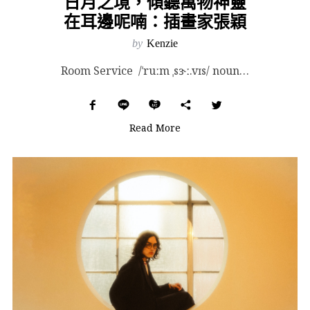
日月之境，傾聽萬物神靈
在耳邊呢喃：插畫家張穎
by
Kenzie
Room Service /ˈruːm ˌsɝː.vɪs/ noun[ U ] 在自己的房（roo...
Read More