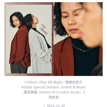
Culture
,
Play All Night / 整晚找樂子
,
Polysh Special Feature
,
Sound & Music
/ 聲音實驗
,
Stories of Creative Souls / 人
物故事
2022-11-30