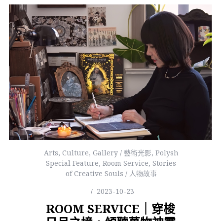
Arts
,
Culture
,
Gallery / 藝術光影
,
Polysh
Special Feature
,
Room Service
,
Stories
of Creative Souls / 人物故事
2023-10-23
ROOM SERVICE｜穿梭