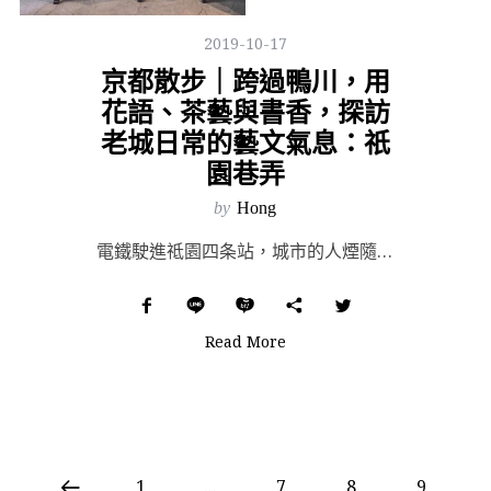
2019-10-17
京都散步｜跨過鴨川，用
花語、茶藝與書香，探訪
老城日常的藝文氣息：祇
園巷弄
by
Hong
電鐵駛進祗園四条站，城市的人煙隨著列車緩緩移動，彷彿潛進另一個凝滯的時空。秋日的京都失了些溽暑氣息，...
Read More
1
...
7
8
9