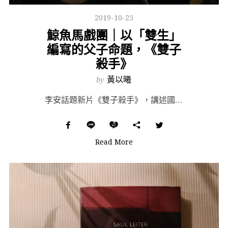
2019-10-25
鯨魚馬戲團｜以「雙生」
編寫的父子命題，《雙子
殺手》
by
黃以曦
李安話題新片《雙子殺手》，講述國情局頂尖探員 Henry Brogan 想出完最後任務就要退休，卻被...
Read More