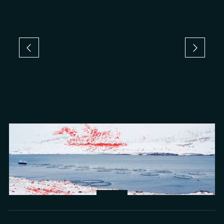
Arts
光所寫下的物理詩：攝影師王昱的鏡與窗