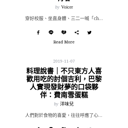
by
Voicer
穿好校服、坐直身體、三二一喊「cheese」！這種畢業照，你肯定也從小拍到大。不過，你絕對想不到——...
Read More
2019-11-07
料理說書｜不只東方人喜
歡用吃的討個吉利，巴黎
人實現發財夢的口袋夥
伴：費南雪蛋糕
by
洋味兒
人們對於食物的喜愛，往往呼應了心中最真實的渴望，像是台灣人喜歡吃的雞蛋糕，常做成雞或豬的造型，因為雞...