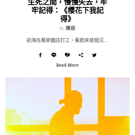
生死之間，慢慢失去，牢
牢記得：《櫻花下我記
得》
by
陳容
初海在蕎麥麵店打工，看起來是個沉著的年輕女孩，眉宇含著笑，卻又顯得勉強。盛夏即將到來，太陽艷美，煙火...
Read More