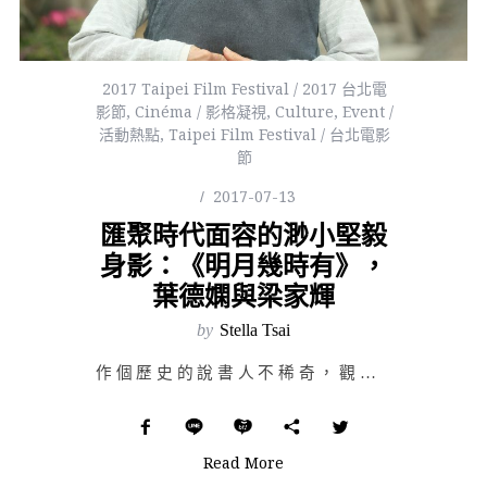
2017 Taipei Film Festival / 2017 台北電
影節
,
Cinéma / 影格凝視
,
Culture
,
Event /
活動熱點
,
Taipei Film Festival / 台北電影
節
2017-07-13
匯聚時代面容的渺小堅毅
身影：《明月幾時有》，
葉德嫻與梁家輝
by
Stella Tsai
作個歷史的說書人不稀奇，觀點才是難題，然而細數導演許鞍華的作品，無論以哪個時代為背景，她的故事總有濃…
Read More