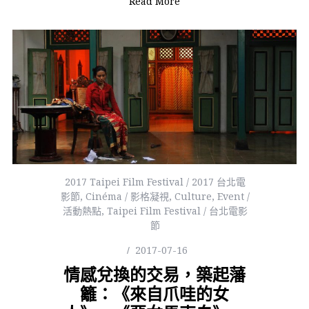
Read More
2017 Taipei Film Festival / 2017 台北電
影節
,
Cinéma / 影格凝視
,
Culture
,
Event /
活動熱點
,
Taipei Film Festival / 台北電影
節
2017-07-16
情感兌換的交易，築起藩
籬：《來自爪哇的女