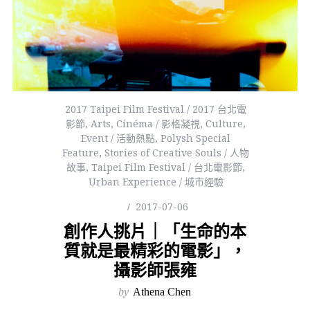
2017 Taipei Film Festival / 2017 台北電
影節
,
Arts
,
Cinéma / 影格凝視
,
Culture
,
Event / 活動熱點
,
Polysh Special
Feature
,
Stories of Creative Souls / 人物
故事
,
Taipei Film Festival / 台北電影節
,
Urban Experience / 城市經驗
2017-07-06
創作人挑片｜「生命的本
質就是最精彩的電影」，
攝影師張雍
by
Athena Chen