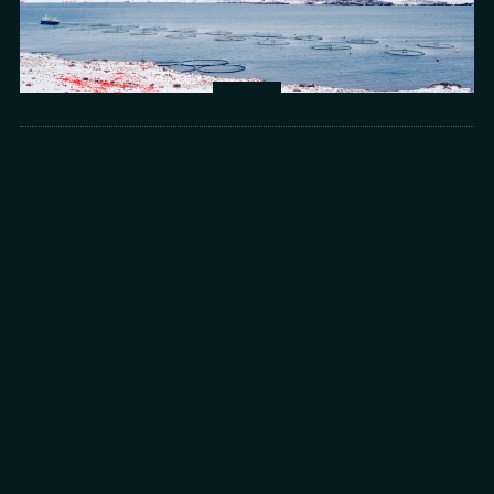
Arts
光所寫下的物理詩：攝影師王昱的鏡與窗