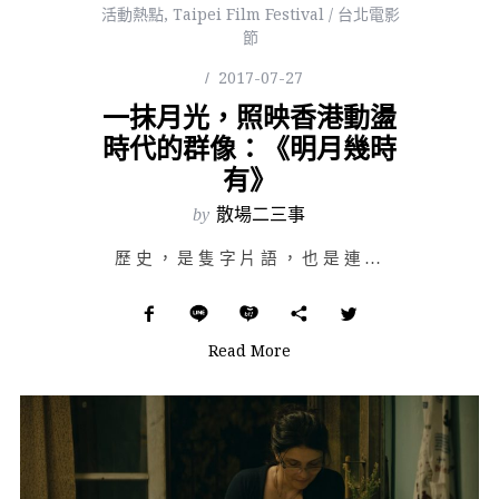
活動熱點
,
Taipei Film Festival / 台北電影
節
2017-07-27
一抹月光，照映香港動盪
時代的群像：《明月幾時
有》
by
散場二三事
歷史，是隻字片語，也是連篇累牘；每人親個近有別，但為求鑒往知來，便也就值得銘記。 &n…
Read More