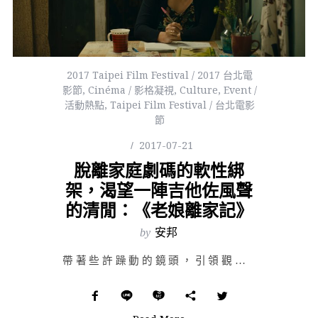
2017 Taipei Film Festival / 2017 台北電
影節
,
Cinéma / 影格凝視
,
Culture
,
Event /
活動熱點
,
Taipei Film Festival / 台北電影
節
2017-07-21
脫離家庭劇碼的軟性綁
架，渴望一陣吉他佐風聲
的清閒：《老娘離家記》
by
安邦
帶著些許躁動的鏡頭，引領觀眾的眼睛：一名中年婦女，樸素的沒有打扮，從一棟老房走出，買了份報，尋找租屋…