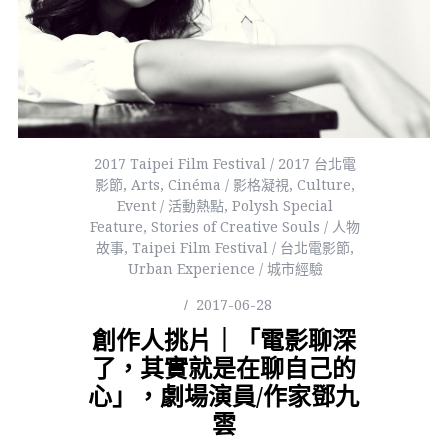
2017 Taipei Film Festival / 2017 台北電
影節
,
Arts
,
Cinéma / 影格凝視
,
Culture
,
Event / 活動熱點
,
Polysh Special
Feature
,
Stories of Creative Souls / 人物
故事
,
Taipei Film Festival / 台北電影節
,
Urban Experience / 城市經驗
2017-06-28
創作人挑片｜「電影聊深
了，其實就是在聊自己的
心」，劇場演員/作家鄧九
雲