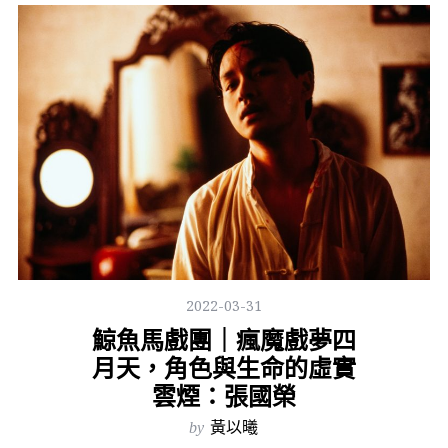
2022-03-31
鯨魚馬戲團｜瘋魔戲夢四
月天，角色與生命的虛實
雲煙：張國榮
by
黃以曦