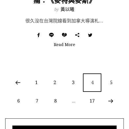
痛：《麥特與麥斯》
by
黃以曦
很久沒在台灣院線看到加拿大導演札維耶多藍（Xavier Dolan）的作品，近期即將上映的《麥特與麥...
Read More
1
2
3
4
5
6
7
8
...
17