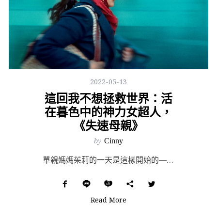
2022-05-13
這回我不想拯救世界：活
在暮色中的神力女超人，
《失速母親》
by
Cinny
單親媽媽茱莉的一天是這樣開始的——清晨的鬧鐘總是在五點前響起，她從不賴床，甚至意識早在鬧鐘響前便清醒...
Read More