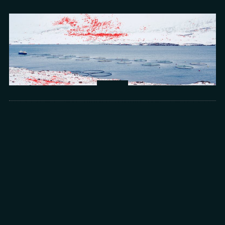
Arts
光所寫下的物理詩：攝影師王昱的鏡與窗