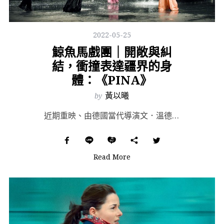
2022-05-25
鯨魚馬戲團｜開敞與糾
結，衝撞表達疆界的身
體：《PINA》
by
黃以曦
近期重映、由德國當代導演文．溫德斯（Wim Wenders）執導的《PINA》，是已逝現代舞蹈家碧娜...
Read More