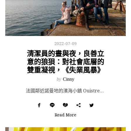
2022-07-09
清潔員的晝與夜，良善立
意的狼狽：對社會底層的
雙重凝視，《失業風暴》
by
Cinny
法國鄰近諾曼地的濱海小鎮 Ouistreham，一個一如往常的陰天下午，瑪麗安來到就業服務中心尋找工...
Read More